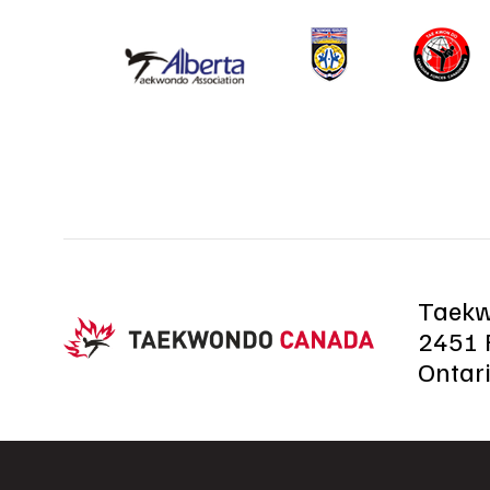
Taek
2451 R
Ontar