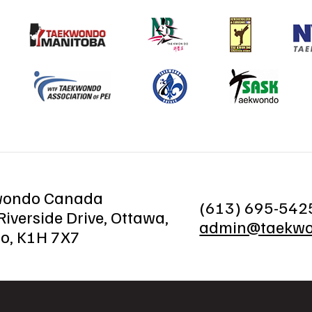
wondo Canada
(613) 695-542
iverside Drive, Ottawa,
admin@taekwo
io, K1H 7X7