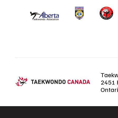
Taek
2451 R
Ontar