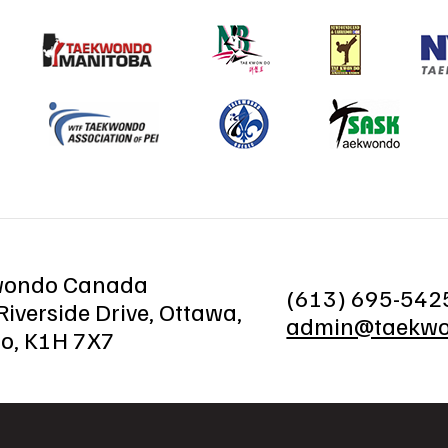
wondo Canada
(613) 695-542
iverside Drive, Ottawa,
admin@taekwo
io, K1H 7X7