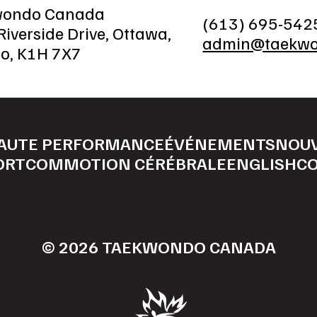
wondo Canada
(613) 695-542
iverside Drive, Ottawa,
admin@taekwo
io, K1H 7X7
AUTE PERFORMANCE
ÉVÉNEMENTS
NOU
ORT
COMMOTION CÉRÉBRALE
ENGLISH
C
© 2026 TAEKWONDO CANADA