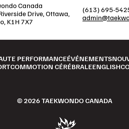
wondo Canada
(613) 695-542
iverside Drive, Ottawa,
admin@taekwo
io, K1H 7X7
AUTE PERFORMANCE
ÉVÉNEMENTS
NOU
ORT
COMMOTION CÉRÉBRALE
ENGLISH
C
© 2026 TAEKWONDO CANADA