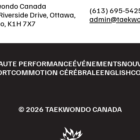
wondo Canada
(613) 695-542
iverside Drive, Ottawa,
admin@taekwo
io, K1H 7X7
AUTE PERFORMANCE
ÉVÉNEMENTS
NOU
ORT
COMMOTION CÉRÉBRALE
ENGLISH
C
© 2026 TAEKWONDO CANADA