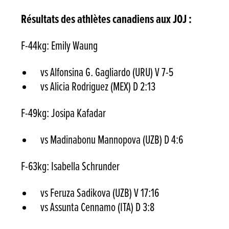
Résultats des athlètes canadiens aux JOJ :
F-44kg: Emily Waung
vs Alfonsina G. Gagliardo (URU) V 7-5
vs Alicia Rodriguez (MEX) D 2:13
F-49kg: Josipa Kafadar
vs Madinabonu Mannopova (UZB) D 4:6
F-63kg: Isabella Schrunder
vs Feruza Sadikova (UZB) V 17:16
vs Assunta Cennamo (ITA) D 3:8