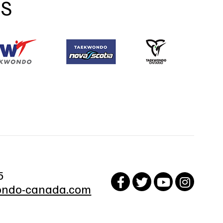
ES
5
ndo-canada.com