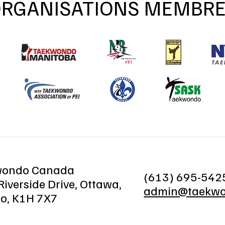
RGANISATIONS MEMBR
wondo Canada
(613) 695-542
iverside Drive, Ottawa,
admin@taekwo
io, K1H 7X7