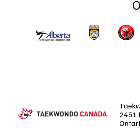
O
Taek
2451 R
Ontar