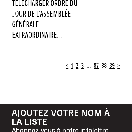
TÉLÉCHARGER ORDRE DU
JOUR DE L’ASSEMBLÉE
GÉNÉRALE
EXTRAORDINAIRE…
POSTS
<
1
2
3
…
87
88
89
>
NAVIGATION
AJOUTEZ VOTRE NOM À
LA LISTE
Abonnez-vous à notre infolettre